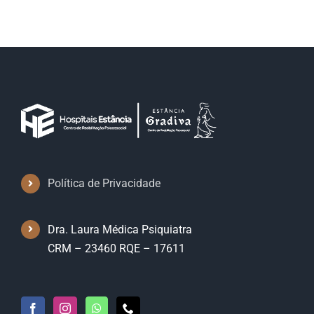
é
Medicina
do
Trabalho?
Política de Privacidade
Dra. Laura Médica Psiquiatra
CRM – 23460 RQE – 17611