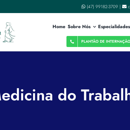
(47) 99182-3709
|
c
Home
Sobre Nós
Especialidades
PLANTÃO DE INTERNAÇÃ
edicina do Trabal