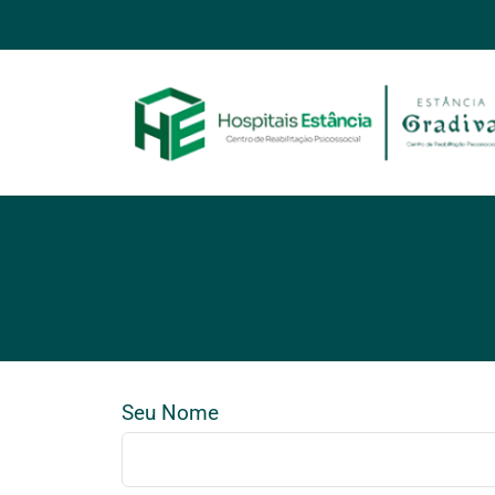
Ir
para
o
conteúdo
Seu Nome